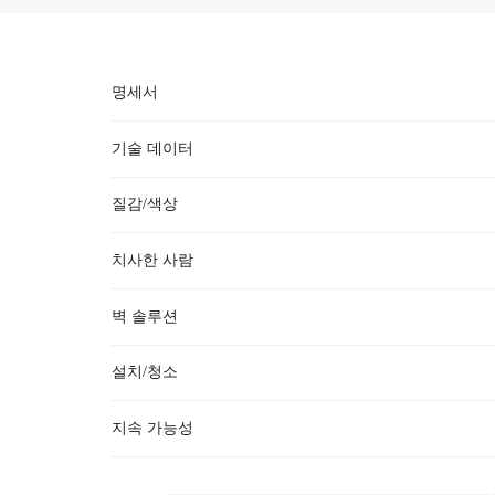
명세서
기술 데이터
질감/색상
충돌 방지 보호 앵글은 완벽한
치사한 사람
●티
여기에는 많은 것이 있습니다
코너 가드
벽 솔루션
●
{}
설치/청소
●
2mm 비닐 커버, 
지속 가능성
A: 최근 귀사가 환경 보호 측면에서 많은 성과를