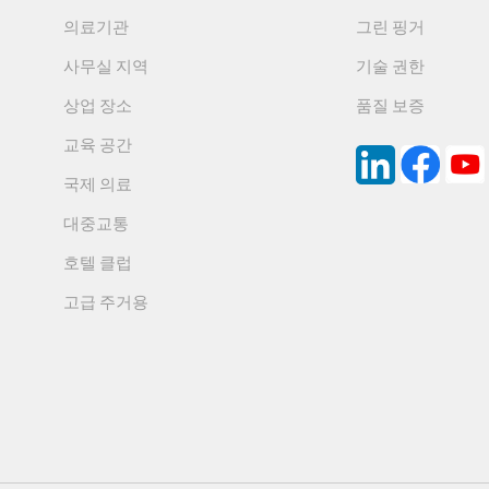
7.
얼룩이 지지 않습니다
착제 나사 볼트
의료기관
그린 핑거
게 청소할 수 있으며 오염 방지 기능이 있고 염색하기 쉽지 않습니다
원, 요양원, 레스토랑, 호텔, 학교, 유치원 및 기타 공공장소.
사무실 지역
기술 권한
8. ISO 인증
04 스테인리스 스틸
상업 장소
품질 보증
 프로파일은 저배출 제품 ISO9001/14001/45001 인증 기준 및 IS
교육 공간
합니다.
국제 의료
9.
화학 및 부식
저항
대중교통
 D638-14에 따라 테스트됨, 우수, 열팽창 계수와 냉수축 계수가 작고
알칼리, 염, 알코올에 효과적으로 저항함, 요오드, 식물성 기름, 술 
호텔 클럽
10.
중금속 없음
고급 주거용
납, 카드뮴 등 유해 중금속 무함유, 중금속 테스트 CA65
11.
내구성이 뛰어나고 설치가 쉽습니다.
 않음, 먼지, 흙, 부착이 쉽지 않음, 오염되지 않음, 간단한 유지관