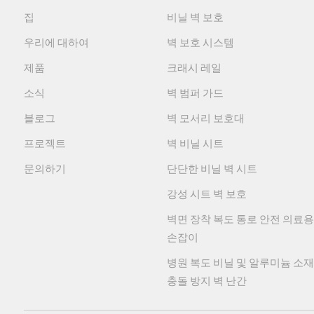
부속품
접
집
비닐 벽 보호
튼튼하고 방수성이 뛰어나며 표면을 쉽
적용 범위
병
우리에 대하여
벽 보호 시스템
색상
3
제품
크래시 레일
ISO9001/14001/45001 인증 자재를 제공하십시오.
소식
벽 범퍼 가드
블로그
벽 모서리 보호대
프로젝트
벽 비닐 시트
ASTM D 543-14/ASTM D2240-15/ASTM
대부분의 산, 
문의하기
단단한 비닐 벽 시트
강성 시트 벽 보호
벽면 장착 복도 통로 안전 의료용
손잡이
내구성, 내마모성, 표면이 긁히기 쉽지
병원 복도 비닐 및 알루미늄 소재
충돌 방지 벽 난간