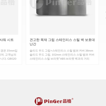
도는 적합하며, 무독성이고, 연소 시 연기가 떨어지지 않
장을 억제합니다. 항균성: JISZ2801:2010.
샤워 시트
견고한 목재 그립 스테인리스 스틸 벽 보호대
이 난 곰팡이, 구근 털이 많은 껍질 및 트리코더마 비
난간
경은 35mm입
솔리드 우드 그립+스테인리스 스틸 범퍼 커버 38mm
m이며, 고객님의
솔리드 우드 그립, 102mm 스테인리스 스틸 범퍼 커버
다. GB020
스테인리스 스틸 브라켓*ABS 브라켓 벽과의 거리
38mm 견고한 목...
B에 명시된 절차에 따라 시험한 결과입니다.
했을 때 충격 강도가 1kg인 프로파일 재료입니다.
16000-3-6-9 및 SGS: CA CDPH 01350
 수 있습니다.