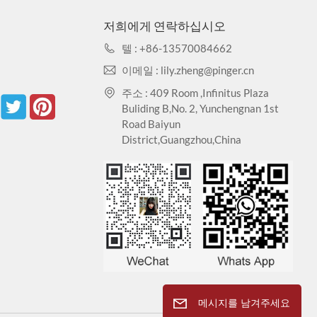
저희에게 연락하십시오
. 염색 테스트: EN423:2001.
텔 : +86-13570084662
이메일 : lily.zheng@pinger.cn
O9001/14001/45001 제품 배출 기준 요건을 충족해야
주소 : 409 Room ,Infinitus Plaza
Buliding B,No. 2, Yunchengnan 1st
Road Baiyun
District,Guangzhou,China
 온도 크기 변화가 거의 없음, 항균 및 정균 효과가 있으며
등의 부식 방지.
리. 편리한 시공, 시공성, 소음 없음.
메시지를 남겨주세요