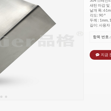
304 스테인
새틴 마감 및
날개 폭: 61m
각도: 90 °
두께 : 1mm, 
길이: 사용자
항목 번호.:
지금 