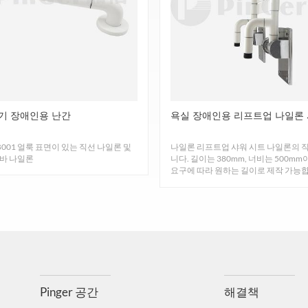
치하십시오. 화염 속도 및 연기: ASTM E84, A등급, 연기 농
습니다.
2.
곰팡이 및 박테리아 저항성
곰팡이 성장을 억제하고 대장균, 황색포도상구균 등 병원성 미생물의 성
3.
곰팡이 방지
기 장애인용 난간
욕실 장애인용 리프트업 나일론 
 아스페르길리우스 브라질리엔시스, 페니실리움 로프, 짧은 줄기의 싹
리데를 억제합니다.
001 얼룩 표면이 있는 직선 나일론 및
나일론 리프트업 샤워 시트 나일론의 직
 바 나일론
니다. 길이는 380mm, 너비는 500m
4.
수평 연소
요구에 따라 원하는 길이로 제작 가능합니
은 벽에 직접 ...
 및/또는 연소 범위와 시간에 대한 표준 시험 방법인 UL94H
5.
충격 강도
기술 데이터
GB8624-2012, 플라스틱의 충격 저항성에 명시된 절차에 따라 시험
핀거
6.
환경 친화적
테인리스 스틸 코너 가드 61
2. 튼튼하고 내구성이 뛰어납니다
 체크인 가능하며, 포름알데히드 흡수가 필요 없습니다. TVOC: ISO 
04 스테인리스 스틸
리스 스틸로 제작되어 녹이 슬지 않으며 장기간 효과적으로 사용할
Pinger 공간
해결책
-VOC
테인리스 스틸(두께: 1mm, 1.5mm, 2mm)