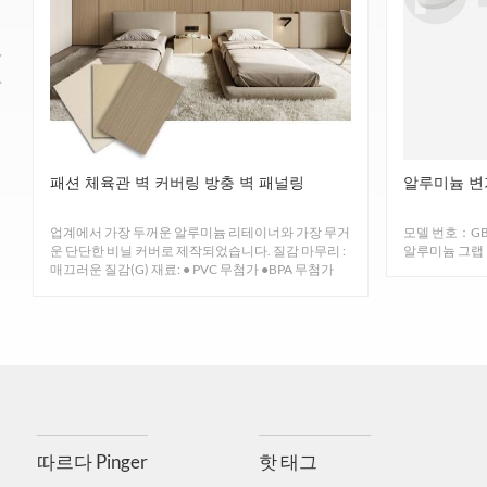
EN13501-1 B등급 내화등급에 부합하는 난간을 설
수지 소재는 은 이온이 풍부하여 벽면 패널 표면의 
패션 체육관 벽 커버링 방충 벽 패널링
알루미늄 변
ASTM G21-15, 우수, 방습 및 곰팡이 방지,
업계에서 가장 두꺼운 알루미늄 리테이너와 가장 무거
모델 번호：GB
운 단단한 비닐 커버로 제작되었습니다. 질감 마무리 :
알루미늄 그랩
매끄러운 질감(G) 재료: ● PVC 무첨가 ●BPA 무첨가
●PBT 무첨...
수평 위치에서 자립형 플라스틱의 연소 속도
단단한 제공
비닐
ASTM D256-10EL, 
상표
제품 번호
스
독성 가스가 전혀 없고 포름알데히드가 검출되지 않아 즉시
재료
3
304 스테인
따르다 Pinger
핫 태그
크기
스