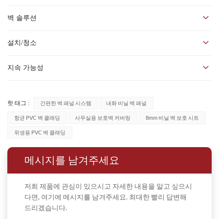
사양
핑거 벽 패널
벽 솔루션
일반 사이즈 옵션
Pinger 혁신적 제품 블렌드: A급 방화 및 고급 레이어
1.18m * 2.8m/시트; 1.22m * 2.8m/시트
A. 벽면
설치/청소
핑거(Pinger)는 A등급 방화 성능과 정교한 구조의 고급 층을
(길이는 고객님의 요청에 따라 절단 가능합니다)
항균 수지 보드는 모든 평평한 벽(벽돌 벽, 시멘트 벽, 오래된
결합한 혁신적인 제품 믹스를 선보입니다. 이를 통해 최고의
일반 두께 옵션
지속 가능성
페인트 벽, 보드 벽, 규산칼슘 벽 등)에 적합합니다.
방화 비닐 벽 패널 사양
안전성을 보장하는 동시에 항균, 방오, 장식적인 측면에서
0.8mm / 1mm / 1.5mm / 2mm / 2.5mm / 3mm
참고사항: 벽은 견고해야 하며 균열, 샌딩, 움푹 들어간 소리,
A: 최근 환경 보호 분야에서 많은 성과를 거두셨다고 들었습
탁월한 성능을 발휘합니다.
색상 질감
벗겨짐, 기존 페인트의 열화 등이 없어야 합니다.(벽돌벽, 기
핫 태그 :
간편한 벽 패널 시스템
내화 비닐 벽 패널
니다. 회사와 환경 보호 대책을 소개해 주시겠습니까?
다양한 표면 질감 옵션 제공
존 페인트 벽 등은 퍼티로 긁어내고 수평을 맞춰야 합니다.
B: 저희는 환경 보호에 헌신하는 기업으로, 친환경적이고 무
항균 PVC 벽 클래딩
사무실용 보호벽 커버링
8mm 비닐 벽 보호 시트
(색상은 맞춤설정 가능합니다)
균열 및 깨진 벽은 반드시 제거해야 합니다. 벽의 배관 홈은
공해 건축 자재 제품 생산에 주력하고 있습니다. 저희 제품
위생용 PVC 벽 클래딩
미리 채워야 합니다. 벽면보다 높은 매립 철재 부분은 제거
핑거 벽면 패널 설치
은 인체에 무해한 친환경 제품을 사용하며, 생산, 사용 및 재
해야 합니다.)
8mm 비닐 벽 패널 시스템 솔루션, 보유
8가지 유형
제품 질감
메시지를 남겨주세요
활용의 모든 단계에서 환경에 미치는 부정적인 영향을 최소
B. 보드의 접합
화하기 위해 노력합니다. 또한, 첨단 공정 기술을 보유하고
저희 제품에 관심이 있으시고 자세한 내용을 알고 싶으시
있으며, 제품 제조부터 제조 공정까지 환경 보호 원칙을 준
연결 스트립을 사용하여 연결하고 마무리합니다.
다면, 여기에 메시지를 남겨주세요. 최대한 빨리 답변해
수하여 폐수 및 폐가스 배출을 0%로 달성하고 있습니다.
틈새를 남겨두고 그라우트와 실런트로 채웁니다.
드리겠습니다.
A: 귀사는 제품의 수명 주기를 연장하고 자원의 지속 가능한
꼭 맞는