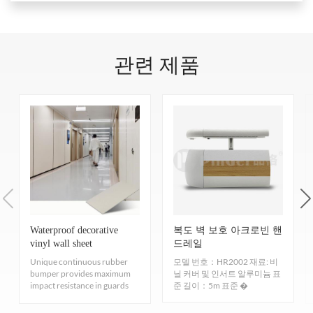
★간편한 시공: 
회
또한, 저희 제품은 시공이 간편하고 먼지, 중금속, 포름알데
(5)
수평 연소
- UL94HB [영국 표준]
좋은
도, 회의실
★녹색친환경 원료
히드, 톨루엔과 같은 유해 가스가 전혀 발생하지 않습니다.
(6)
충돌 방지 성능
- ASTM D256-10el [미국 표준]/GB/T
높음: 정문,
니다.
일주일에 한
따라서 저희 제품을 사용하면 당일 설치가 가능하며, 다음
14153-1993 [국가 표준]
좋은
★대부분의 산, 
복도, 스튜디
필요에 따라
관련 제품
번
날 입주할 수 있어 사람들의 건강을 효과적으로 보호할 수
어렵고 오염 저항
(7)
내화학성 및 내식성
- ASTM D543-14/ASTM D2240-
오
★자외선 차단, 충
지침
있습니다.
15/ASTM D638-14 [미국 규격]
좋은
★밀도가 높고, 
A: EPD 인증을 취득하셨다고 하셨는데, 이 인증이 맞나요?
(8)
TVOC 독성 및 유해가스 휘발
- CA CDPH 01350-doc [미
1.
정기적인 청소 및 유지관리를 위해 깨끗한 천으로 먼
★노화 방지 기능
이 인증이 당신에게 어떤 의미인가요?
국 표준]/IS0 16000-3-6-9-11 [유럽 표준]
감지되지 않음
지를 제거하세요.
★안전하고 재사
B: EPD 인증은 제품의 전체 수명 주기를 평가하여 특정 환경
(9)
색상 차이
- SAEJ1545-2005 [영국 표준]
중요한 없음
색
2.
발자국, 차 얼룩, 커피 얼룩 등 사소한 얼룩이 생긴 경
성능을 충족하고 지속 가능한 개발 원칙을 준수함을 증명하
상 차이
우에는 깨끗한 천과 따뜻한 물로 닦아주세요.
핑거 항균 PVC 벽 클래딩,
다양한 분야에 활용 가능
는 것입니다. 저희는 이 인증을 획득했으며, 이는 저희 제품
(10)
헤비메탈
- CA65 [미국 표준]
감지되지 않음
3.
얼룩을 제때 처리하지 않고 오랫동안 방치한 경우, 중
의 친환경성, 무공해성, 재활용 가능성을 확인할 뿐만 아니
(11)
포름알데히드
- CA CDPH 01350-doc [미국 표준]/GB/T
성 세제를 묻힌 깨끗한 천으로 닦아내세요.
라 지속 가능한 개발에 대한 저희의 헌신과 노력을 인정하고
18580-2017 [국가 표준]
감지되지 않음
Waterproof decorative
복도 벽 보호 아크로빈 핸
vinyl wall sheet
드레일
4.
따뜻한 물이나 세척제로 닦은 후, 깨끗하고 마른 천으
입증합니다. 저희는 앞으로도 혁신적인 제품을 개발하고 지
Unique continuous rubber
모델 번호：HR2002 재료: 비
로 물 자국을 말리세요.
속 가능한 디자인 개념에 기여하며 건강한 환경을 함께 만들
bumper provides maximum
닐 커버 및 인서트 알루미늄 표
impact resistance in guards
준 길이：5m 표준 �
청소 도구 선택
어 나갈 것입니다. 저희의 장기적인 비전은 지속 가능한 개
intended for high-abuse...
발을 달성하고 업계를 선도하는 환경 경영 기업이 되는 것입
1.
옷
: 깨끗하고 오염되지 않은 천, 특히 마이크로파이버