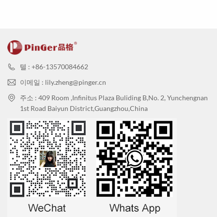
니다.
천을 사용하세요.
2.
청소부
: 중성 세제나 알코올을 사용할 수 있습니다.
특별 참고 사항
·
유성(페인트 같은) 얼룩은 제거하기 어렵습니다. 장식
텔 : +86-13570084662
용 벽면에는 스프레이로 닦아낼 수 있습니다. 유성(페
이메일 : lily.zheng@pinger.cn
인트 같은) 스프레이를 제거해야 하는 경우, 블록 패
핑거 항균 PVC 벽 클래딩 케이스
주소 : 409 Room ,Infinitus Plaza Buliding B,No. 2, Yunchengnan
널을 교체할 수 있습니다. (유성 펜 자국을 제거하려
1st Road Baiyun District,Guangzhou,China
면 순수 알코올이나 알코올과 물을 섞은 용액을 사용
하여 문지르고 닦아낼 수 있습니다.)