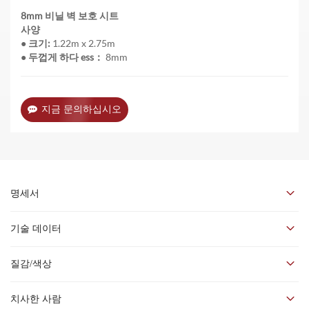
8mm 비닐 벽 보호 시트
사양
●
크기:
1.22m x 2.75m
●
두껍게 하다
ess：
8mm
지금 문의하십시오
명세서
8mm 비닐 벽 패널 시스템 솔루션
사례 감사——에너지 그룹
기술 데이터
질감/색상
벽 솔루션 벽 패널 걸이 시스템
치사한 사람