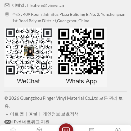
이메일 : lily.zheng@pinger.cn
주소 : 409 Room ,Infinitus Plaza Buliding B,No. 2, Yunchengnan
1st Road Baiyun District,Guangzhou,China
© 2026 Guangzhou Pinger Vinyl Material Co.,Ltd 모든 권리 보
유.
사이트 맵
|
Xml
|
개인정보 보호정책
IPv6 네트워크 지원