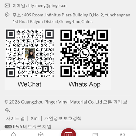
이메일 : lily.zheng@pinger.cn
주소 : 409 Room ,Infinitus Plaza Buliding B,No. 2, Yunchengnan
1st Road Baiyun District,Guangzhou,China
© 2026 Guangzhou Pinger Vinyl Material Co.,Ltd 모든 권리 보
유.
사이트 맵
|
Xml
|
개인정보 보호정책
IPv6 네트워크 지원